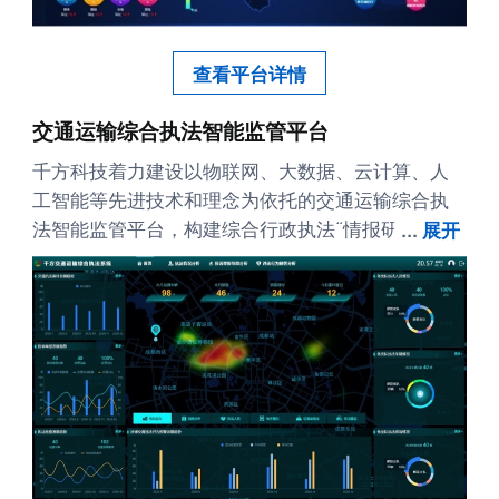
查看平台详情
交通运输综合执法智能监管平台
千方科技着力建设以物联网、大数据、云计算、人
工智能等先进技术和理念为依托的交通运输综合执
法智能监管平台，构建综合行政执法“情报研判、指
...
展开
挥调度、案件处置、勤务督查、信息服务”一体化建
设模式，对所辖范围内交通运输基本情况、运行监
测数据、执法案件办理情况等全面掌握，开展违法
行为的有效监测和精准打击，提高交通运输执法的
广度与深度，实现综合行政执法全过程 “违法监测智
能化、执法决策数字化、指挥调度扁平化、案件办
理协同化、勤务监督精细化、执法服务优质化”的建
设目标，为构建安全、便捷、高效、绿色、经济的
现代化综合交通体系发挥引领性作用。