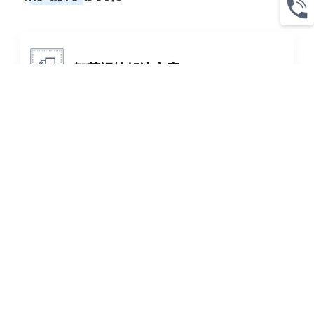
智慧运输解决方案
利用自有大数据优势，并辅以“云-边-端”协同体
系打造全产业链交通运输产品体系及解决方案，
为全业务场景赋能。
了解更多
综合执法解决方案
基于全要素数据和全栈式技术，“云-边-端”全面
协同，打造“集、智、协、服”一体化解决方案，
为交通运输综合执法全业务场景赋能。
了解更多