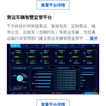
查看平台详情
营运车辆智慧监管平台
千方科技针对班线客运、旅游包车、定制客运、城
市公交、出租车（含网约车）等营运车辆，为交通
运输行业管理部门建立营运车辆智慧监管平台，平
...
展开
台包含“动态监管”、“运输管理”、“安全应急”、“企业
安全检查”、“量化评估与画像分析”以及“决策支
持”等功能，满足行业对营运车辆的动态监管要求；
利用视频监控体系资源，实现公交车辆、出租车
（含网约车）的调度功能，监测出租车的异常聚
集，增强联动应急处置；利用大数据分析，对定制
客运、城市公交的线网进行制定、优化；向出租车
司机推送热点区域的车辆需求情况、每小时发车
数、预计等待时间、预估车费等信息，帮助出租网
约行业提升营收，满足重点区域运力需求。
查看平台详情